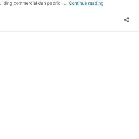
Gereja
uilding commercial dan pabrik · …
Continue reading
GKBJ
–
Maintenance
MV,
Travo,
LVMDB,
Inspection
Thermograph