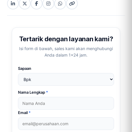
LinkedIn
X
Facebook
Instagram
WhatsApp
Copy
(Twitter)
(copy
link
link)
Tertarik dengan layanan kami?
Isi form di bawah, sales kami akan menghubungi
Anda dalam 1×24 jam.
Sapaan
Nama Lengkap
*
Email
*