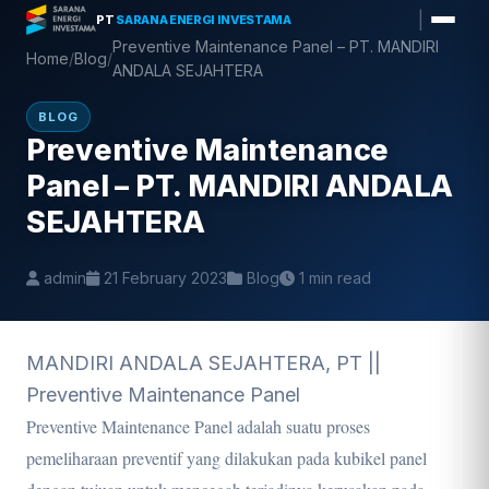
Skip
|
PT
SARANA ENERGI INVESTAMA
to
Preventive Maintenance Panel – PT. MANDIRI
Home
/
Blog
/
content
ANDALA SEJAHTERA
BLOG
Preventive Maintenance
Panel – PT. MANDIRI ANDALA
SEJAHTERA
admin
21 February 2023
Blog
1 min read
MANDIRI ANDALA SEJAHTERA, PT ||
Preventive Maintenance Panel
Preventive Maintenance Panel adalah suatu proses
pemeliharaan preventif yang dilakukan pada kubikel panel