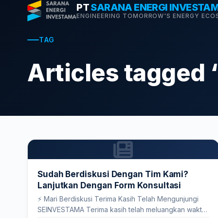
Skip
PT
SARANA ENERGI INVESTA
ENGINEERING TOMORROW'S ENERGY ECO
to
content
TAG
Articles tagged “
Sudah Berdiskusi Dengan Tim Kami?
Lanjutkan Dengan Form Konsultasi
⚡ Mari Berdiskusi Terima Kasih Telah Mengunjungi
SEINVESTAMA Terima kasih telah meluangkan waktu