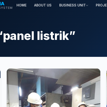
MA
HOME
ABOUT US
BUSINESS UNIT
PROJ
SYSTEM
panel listrik”