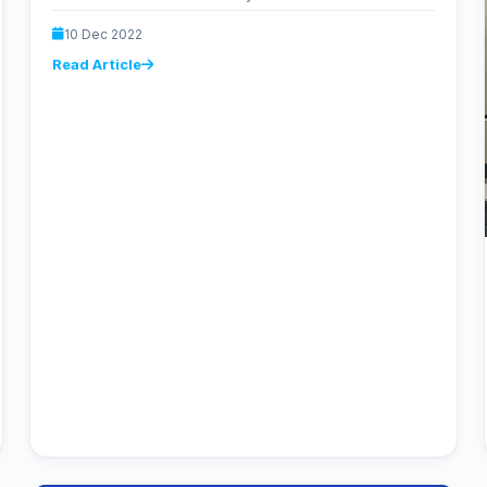
adalah metode penjualan solusi Power…
10 Dec 2022
Read Article