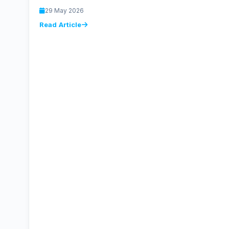
untuk membaca artikel kami, mengunjungi website
29 May 2026
SEINVESTAMA,…
Read Article