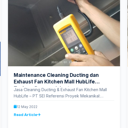
Maintenance Cleaning Ducting dan
Exhaust Fan Kitchen Mall HubLife
Tanjung Duren – Jakarta
Jasa Cleaning Ducting & Exhaust Fan Kitchen Mall
HubLife – PT SEI Referensi Proyek Mekanikal:
Maintenance Cleaning Ducting dan Exhaust…
12 May 2022
Read Article