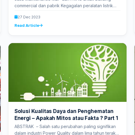
commercial dan pabrik Kegagalan peralatan listrik
menyebabkan kerugian milyaran rupiah dalam
27 Dec 2023
kerusakan dan…
Read Article
Solusi Kualitas Daya dan Penghematan
Energi – Apakah Mitos atau Fakta ? Part 1
ABSTRAK – Salah satu perubahan paling signifikan
dalam industri Power Quality dalam lima tahun terakhir