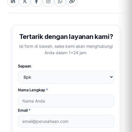
LinkedIn
X
Facebook
Instagram
WhatsApp
Copy
(Twitter)
(copy
link
link)
Tertarik dengan layanan kami?
Isi form di bawah, sales kami akan menghubungi
Anda dalam 1×24 jam.
Sapaan
Nama Lengkap
*
Email
*