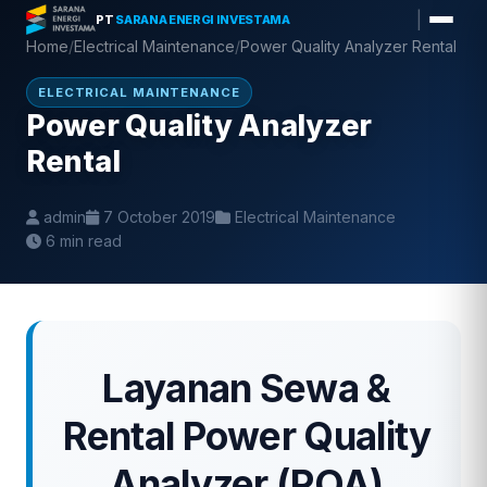
Skip
|
PT
SARANA ENERGI INVESTAMA
to
Home
/
Electrical Maintenance
/
Power Quality Analyzer Rental
content
ELECTRICAL MAINTENANCE
Power Quality Analyzer
Rental
admin
7 October 2019
Electrical Maintenance
6 min read
Layanan Sewa &
Rental Power Quality
Analyzer (PQA)