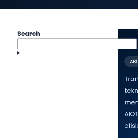
Search
AIO
Tra
tek
men
AIOT
efis