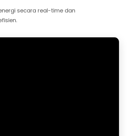
nergi secara real-time dan
isien.