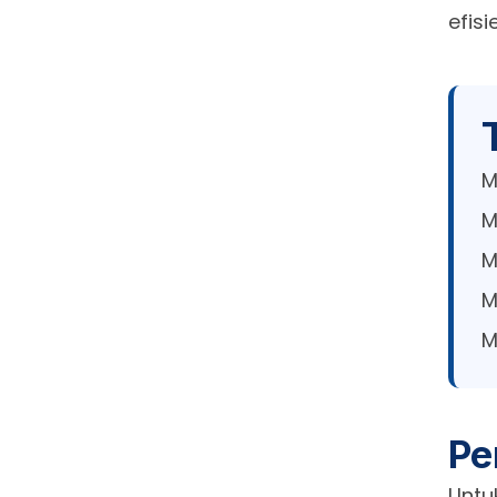
efisi
M
M
M
M
M
Pe
Untu