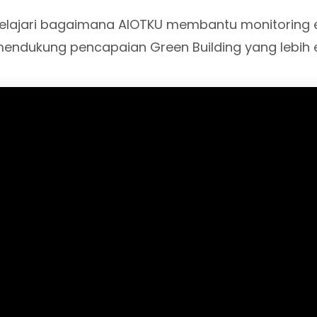
elajari bagaimana AIOTKU membantu monitoring e
endukung pencapaian Green Building yang lebih ef