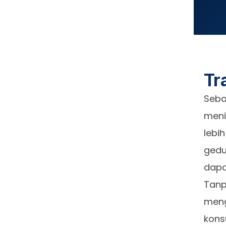
Tr
Seba
meni
lebi
gedu
dapa
Tanp
meng
kons