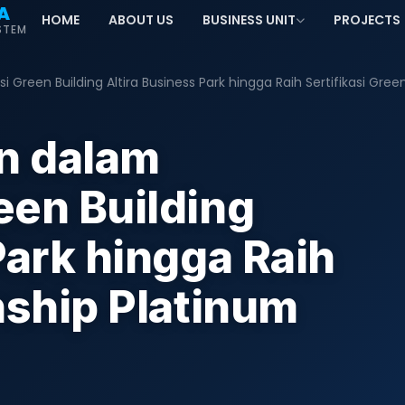
A
HOME
ABOUT US
BUSINESS UNIT
PROJECTS
STEM
Green Building Altira Business Park hingga Raih Sertifikasi Gree
n dalam
een Building
Park hingga Raih
nship Platinum