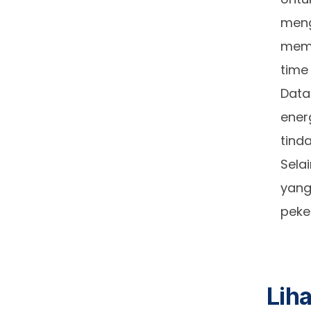
meng
memu
time
Data
ener
tind
Sela
yang
peke
Lih