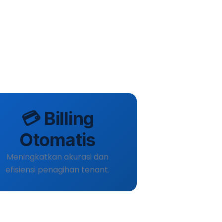
💳 Billing
Otomatis
Meningkatkan akurasi dan
efisiensi penagihan tenant.