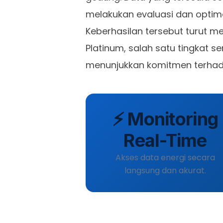
melakukan evaluasi dan optima
Keberhasilan tersebut turut m
Platinum, salah satu tingkat ser
menunjukkan komitmen terhadap
⚡ Monitoring
Real-Time
Akses data energi secara
langsung dan akurat.