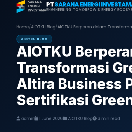
Skip
PT
SARANA ENERGI INVESTAM
ENGINEERING TOMORROW'S ENERGY ECOSY
to
content
Home
/
AIOTKU Blog
/
AIOTKU Berperan dalam Transformasi 
AIOTKU BLOG
AIOTKU Berpera
Transformasi Gr
Altira Business 
Sertifikasi Gree
admin
1 June 2026
AIOTKU Blog
3 min read