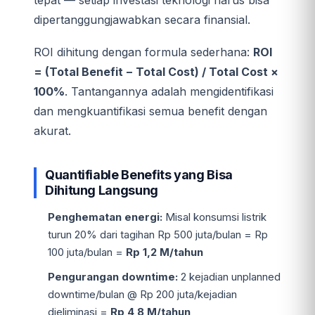
tepat — setiap investasi teknologi harus bisa
dipertanggungjawabkan secara finansial.
ROI dihitung dengan formula sederhana:
ROI
= (Total Benefit − Total Cost) / Total Cost ×
100%
. Tantangannya adalah mengidentifikasi
dan mengkuantifikasi semua benefit dengan
akurat.
Quantifiable Benefits yang Bisa
Dihitung Langsung
Penghematan energi:
Misal konsumsi listrik
turun 20% dari tagihan Rp 500 juta/bulan = Rp
100 juta/bulan =
Rp 1,2 M/tahun
Pengurangan downtime:
2 kejadian unplanned
downtime/bulan @ Rp 200 juta/kejadian
dieliminasi =
Rp 4,8 M/tahun