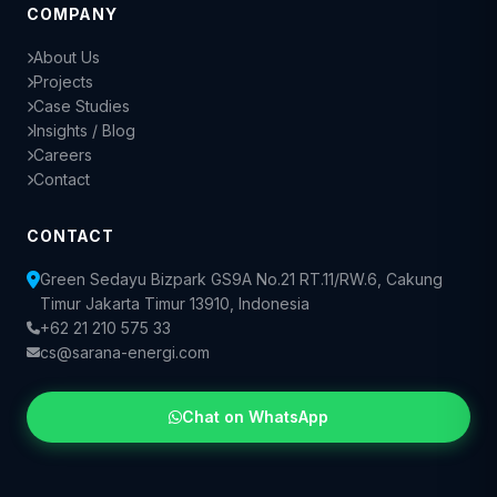
COMPANY
About Us
Projects
Case Studies
Insights / Blog
Careers
Contact
CONTACT
Green Sedayu Bizpark GS9A No.21 RT.11/RW.6, Cakung
Timur Jakarta Timur 13910, Indonesia
+62 21 210 575 33
cs@sarana-energi.com
Chat on WhatsApp