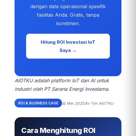
dengan data operasional spesifik
fasilitas Anda. Gratis, tanpa
komitmen.
Hitung ROI Investasi IoT
Saya →
AIOTKU adalah platform IoT dan AI untuk
industri oleh PT Sarana Energi Investama.
📅 Mei 2025
✍️ Tim AIOTKU
ROI & BUSINESS CASE
Cara Menghitung ROI