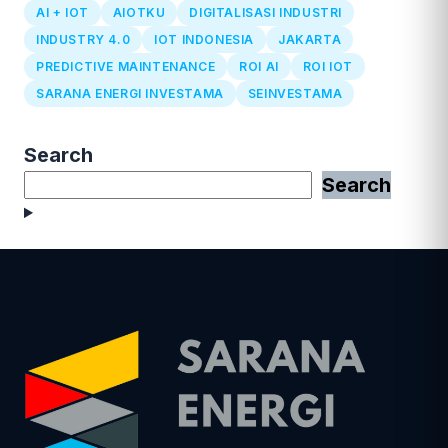
AI + IOT
AIOTKU
DIGITALISASI INDUSTRI
INDUSTRY 4.0
IOT INDONESIA
JAKARTA
PREDICTIVE MAINTENANCE
ROI AI
ROI IOT
SARANA ENERGI INVESTAMA
SEINVESTAMA
Search
Search