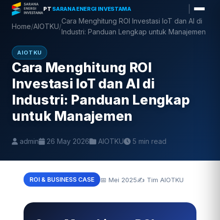
Skip
|
PT
SARANA ENERGI INVESTAMA
to
Cara Menghitung ROI Investasi IoT dan AI di
Home
/
AIOTKU
/
content
Industri: Panduan Lengkap untuk Manajemen
AIOTKU
Cara Menghitung ROI
Investasi IoT dan AI di
Industri: Panduan Lengkap
untuk Manajemen
admin
26 May 2026
AIOTKU
5 min read
📅 Mei 2025
✍️ Tim AIOTKU
ROI & BUSINESS CASE