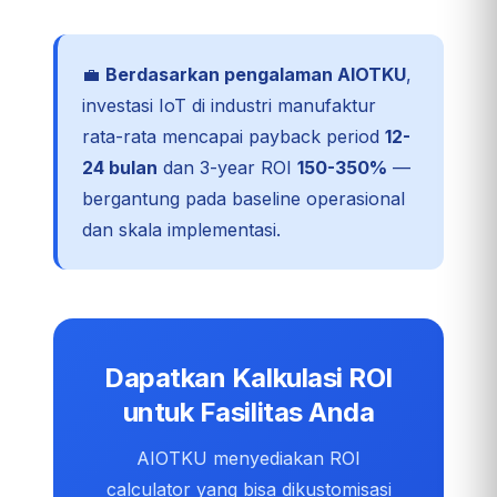
💼
Berdasarkan pengalaman AIOTKU
,
investasi IoT di industri manufaktur
rata-rata mencapai payback period
12-
24 bulan
dan 3-year ROI
150-350%
—
bergantung pada baseline operasional
dan skala implementasi.
Dapatkan Kalkulasi ROI
untuk Fasilitas Anda
AIOTKU menyediakan ROI
calculator yang bisa dikustomisasi