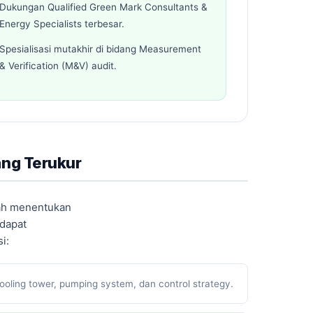
Dukungan Qualified Green Mark Consultants &
Energy Specialists terbesar.
Spesialisasi mutakhir di bidang Measurement
& Verification (M&V) audit.
ang Terukur
lah menentukan
 dapat
i:
 cooling tower, pumping system, dan control strategy.