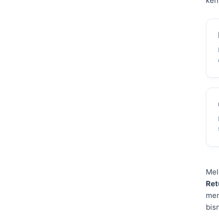
ken
Mel
Ret
men
bis