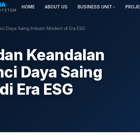
MA
HOME
ABOUT US
BUSINESS UNIT
PROJ
SYSTEM
nci Daya Saing Industri Modern di Era ESG
 dan Keandalan
nci Daya Saing
di Era ESG