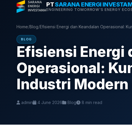
Skip
PT
SARANA ENERGI INVESTA
ENGINEERING TOMORROW'S ENERGY ECO
to
content
Home
/
Blog
/
Efisiensi Energi dan Keandalan Operasional: Ku
BLOG
Efisiensi Energi
Operasional: Ku
Industri Modern 
admin
4 June 2026
Blog
8 min read