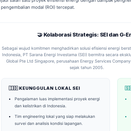
jadi salah satu proyek efisiensi energi dengan dampak penghe
 pengembalian modal (ROI) tercepat.
🤝 Kolaborasi Strategis: SEI dan G-
Sebagai wujud komitmen menghadirkan solusi efisiensi energi bersta
Indonesia, PT Sarana Energi Investama (SEI) bermitra secara eksk
Global Pte Ltd Singapore, perusahaan Energy Services Compan
sejak tahun 2005.
🇮🇩 KEUNGGULAN LOKAL SEI
🇸
Pengalaman luas implementasi proyek energi
dan kelistrikan di Indonesia.
Tim engineering lokal yang siap melakukan
survei dan analisis kondisi lapangan.