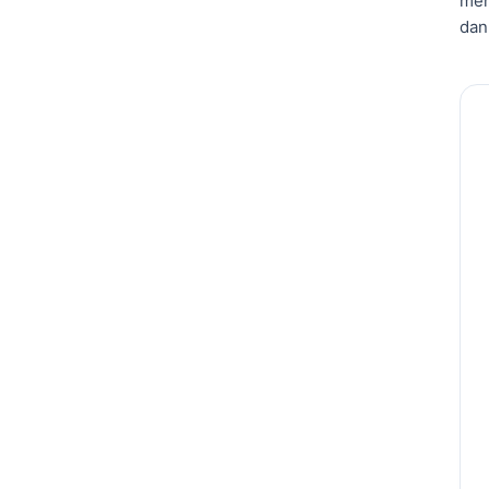
men
dan