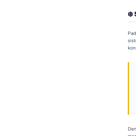
❄️
Pad
sis
kon
Den