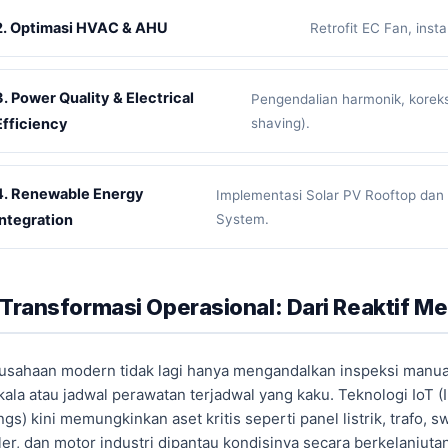
2. Optimasi HVAC & AHU
Retrofit EC Fan, inst
3. Power Quality & Electrical
Pengendalian harmonik, koreks
Efficiency
shaving).
4. Renewable Energy
Implementasi Solar PV Rooftop dan 
Integration
System.
 Transformasi Operasional: Dari Reaktif Me
usahaan modern tidak lagi hanya mengandalkan inspeksi manua
kala atau jadwal perawatan terjadwal yang kaku. Teknologi IoT (I
ngs) kini memungkinkan aset kritis seperti panel listrik, trafo, s
ller, dan motor industri dipantau kondisinya secara berkelanjuta