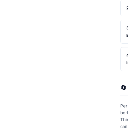
🔄
Per
ber
Thi
chi