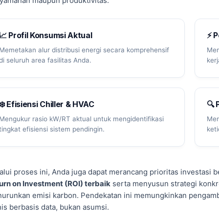
yamanan maupun produktivitas.
📈 Profil Konsumsi Aktual
⚡ P
Memetakan alur distribusi energi secara komprehensif
Men
di seluruh area fasilitas Anda.
ker
❄️ Efisiensi Chiller & HVAC
🔍 
Mengukur rasio kW/RT aktual untuk mengidentifikasi
Men
tingkat efisiensi sistem pendingin.
ket
alui proses ini, Anda juga dapat merancang prioritas investasi b
urn on Investment (ROI) terbaik
serta menyusun strategi konkr
urunkan emisi karbon. Pendekatan ini memungkinkan pengamb
nis berbasis data, bukan asumsi.