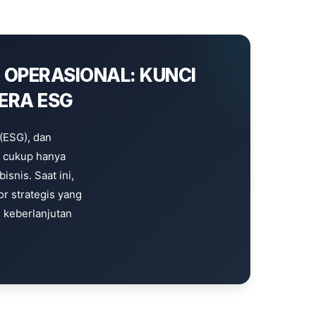
N OPERASIONAL: KUNCI
 ERA ESG
 (ESG), dan
i cukup hanya
snis. Saat ini,
or strategis yang
n keberlanjutan