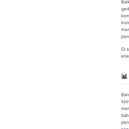
Bai
ged
kom
Iro
mer
pen
Di 
ene
📊
Ban
lis
mem
bah
pen