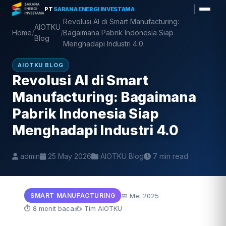
Skip
|
PT
SARANA ENERGI INVESTAMA
to
Revolusi AI di Smart Manufacturing:
AIOTKU
content
Home
/
/
Bagaimana Pabrik Indonesia Siap
Blog
Menghadapi Industri 4.0
AIOTKU BLOG
Revolusi AI di Smart
Manufacturing: Bagaimana
Pabrik Indonesia Siap
Menghadapi Industri 4.0
admin
25 May 2026
AIOTKU Blog
7 min read
📅 Mei 2025
SMART MANUFACTURING
⏱️ 8 menit baca
✍️ Tim AIOTKU