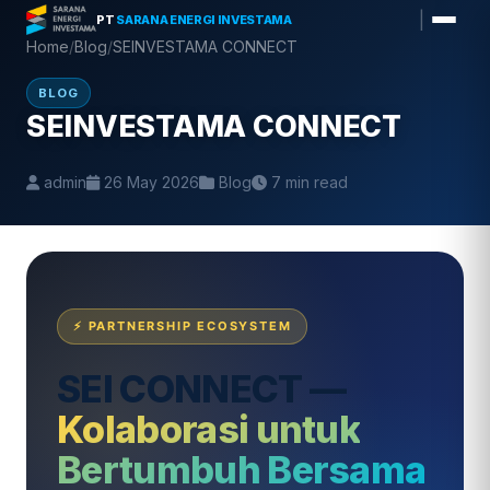
Skip
|
PT
SARANA ENERGI INVESTAMA
to
Home
/
Blog
/
SEINVESTAMA CONNECT
content
BLOG
SEINVESTAMA CONNECT
admin
26 May 2026
Blog
7 min read
⚡ PARTNERSHIP ECOSYSTEM
SEI CONNECT —
Kolaborasi untuk
Bertumbuh Bersama