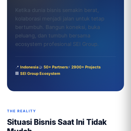
Ketika dunia bisnis semakin berat,
kolaborasi menjadi jalan untuk tetap
bertumbuh. Bangun koneksi, buka
peluang, dan tumbuh bersama
ecosystem profesional SEI Group.
📍
Indonesia
🤝
50+ Partners
⚡
2900+ Projects
🏢
SEI Group Ecosystem
THE REALITY
Situasi Bisnis Saat Ini Tidak