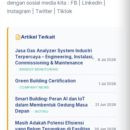
dengan sosial media kita :
FB
|
Linkedin
|
Instagram
|
Twitter
|
Tiktok
Artikel Terkait
Jasa Gas Analyzer System Industri
Terpercaya – Engineering, Instalasi,
8 Jul 2026
Commissioning & Maintenance
· ENERGY MONITORING
Green Building Certification
1 Jul 2026
· COMPANY NEWS
Smart Building: Peran AI dan IoT
dalam Membentuk Gedung Masa
21 Jun 2026
Depan
· AIOTKU
Masih Adakah Potensi Efisiensi
yang Belum Terungkap di Fasilitas
20 Jun 2026