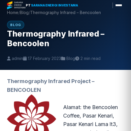
Skip
|
PT
SARANA ENERGI INVESTAMA
to
Home
/
Blog
/
Thermography Infrared – Bencoolen
content
BLOG
Thermography Infrared –
Bencoolen
admin
17 February 2023
Blog
2 min read
Thermography Infrared Project –
BENCOOLEN
Alamat: the Bencoolen
Coffee, Pasar Kenari,
Pasar Kenari Lama lt3,