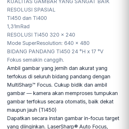
KUALITAS GAMBAR YANG
SANGAT BAIK
RESOLUSI SPASIAL
Ti450 dan Ti400
1,31
mRad
RESOLUSI
Ti450
320 x 240
Mode SuperResolution:
640 x 480
BIDANG PANDANG
Ti450
24 °H x 17 °V
Fokus semakin canggih.
Ambil gambar yang jernih dan akurat yang
terfokus di seluruh bidang pandang dengan
MultiSharp™ Focus. Cukup bidik dan ambil
gambar — kamera akan memproses tumpukan
gambar terfokus secara otomatis, baik dekat
maupun jauh (Ti450)
Dapatkan secara instan gambar in-focus target
yang diinginkan. LaserSharp® Auto Focus,