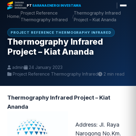
Skip
|
PT
SARANA ENERGI INVESTAMA
to
Project Reference
Thermography Infrared
Home
/
/
content
Thermography Infrared
Project – Kiat Ananda
PROJECT REFERENCE THERMOGRAPHY INFRARED
Thermography Infrared
Project – Kiat Ananda
admin
24 January 2023
Project Reference Thermography Infrared
2 min read
Thermography Infrared Project – Kiat
Ananda
Address
:
Jl. Raya
Narogong No.Km.