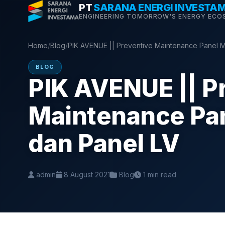
Skip
PT
SARANA ENERGI INVESTA
ENGINEERING TOMORROW'S ENERGY ECO
to
content
Home
/
Blog
/
PIK AVENUE || Preventive Maintenance Panel M
BLOG
PIK AVENUE || P
Maintenance Pan
dan Panel LV
admin
8 August 2021
Blog
1 min read