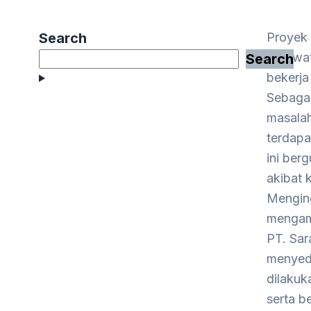
Search
Proyek 
perawat
Search
bekerja
Sebagai
masalah
terdapa
ini ber
akibat 
Menging
mengama
PT. Sar
menyedi
dilakuk
serta b