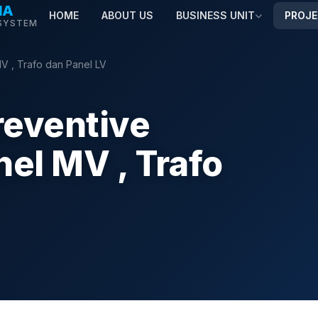
MA
HOME
ABOUT US
BUSINESS UNIT
PROJ
SYSTEM
V , Trafo dan Panel LV
reventive
el MV , Trafo