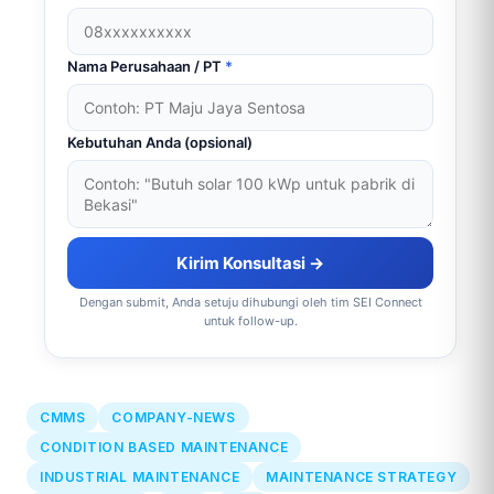
Nama Perusahaan / PT
*
Kebutuhan Anda (opsional)
Kirim Konsultasi →
Dengan submit, Anda setuju dihubungi oleh tim SEI Connect
untuk follow-up.
CMMS
COMPANY-NEWS
CONDITION BASED MAINTENANCE
INDUSTRIAL MAINTENANCE
MAINTENANCE STRATEGY