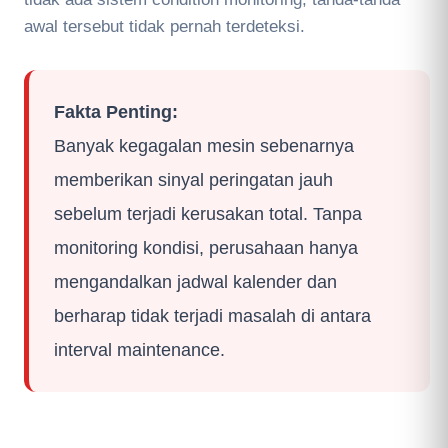
awal tersebut tidak pernah terdeteksi.
Fakta Penting:
Banyak kegagalan mesin sebenarnya
memberikan sinyal peringatan jauh
sebelum terjadi kerusakan total. Tanpa
monitoring kondisi, perusahaan hanya
mengandalkan jadwal kalender dan
berharap tidak terjadi masalah di antara
interval maintenance.