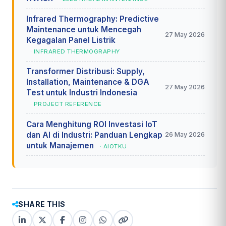
Infrared Thermography: Predictive
Maintenance untuk Mencegah
27 May 2026
Kegagalan Panel Listrik
· INFRARED THERMOGRAPHY
Transformer Distribusi: Supply,
Installation, Maintenance & DGA
27 May 2026
Test untuk Industri Indonesia
· PROJECT REFERENCE
Cara Menghitung ROI Investasi IoT
dan AI di Industri: Panduan Lengkap
26 May 2026
untuk Manajemen
· AIOTKU
SHARE THIS
LinkedIn
X
Facebook
Instagram
WhatsApp
Copy