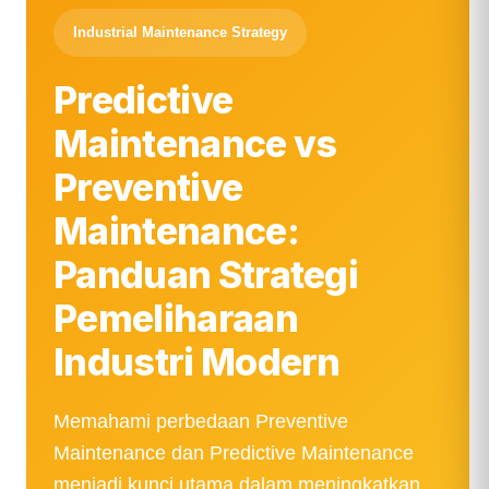
Industrial Maintenance Strategy
Predictive
Maintenance vs
Preventive
Maintenance:
Panduan Strategi
Pemeliharaan
Industri Modern
Memahami perbedaan Preventive
Maintenance dan Predictive Maintenance
menjadi kunci utama dalam meningkatkan