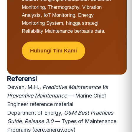
Monitoring, Thermography, Vibration
Analysis, IoT Monitoring, Energy
Monitoring System, hingga strategi
Reliability Maintenance berbasis data.
Hubungi Tim Kami
Referensi
Dewan, M.H.,
Predictive Maintenance Vs
Preventive Maintenance
— Marine Chief
Engineer reference material
Department of Energy,
O&M Best Practices
Guide, Release 3.0
— Types of Maintenance
Programs (eere.energy.gov)