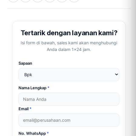
(Twitter)
(copy
link
link)
Tertarik dengan layanan kami?
Isi form di bawah, sales kami akan menghubungi
Anda dalam 1×24 jam.
Sapaan
Nama Lengkap
*
Email
*
No. WhatsApp
*