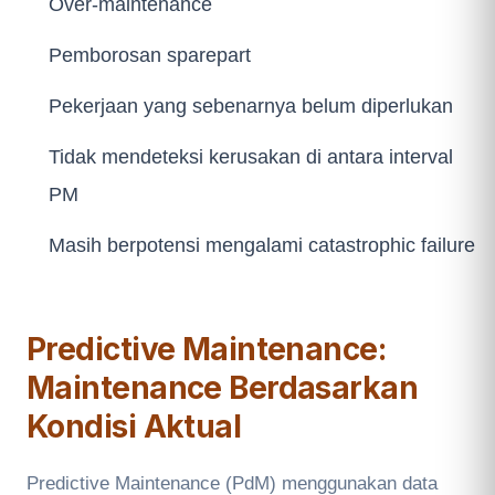
Over-maintenance
Pemborosan sparepart
Pekerjaan yang sebenarnya belum diperlukan
Tidak mendeteksi kerusakan di antara interval
PM
Masih berpotensi mengalami catastrophic failure
Predictive Maintenance:
Maintenance Berdasarkan
Kondisi Aktual
Predictive Maintenance (PdM) menggunakan data