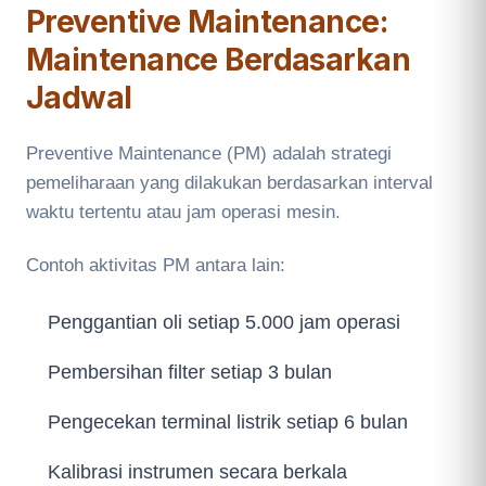
Preventive Maintenance:
Maintenance Berdasarkan
Jadwal
Preventive Maintenance (PM) adalah strategi
pemeliharaan yang dilakukan berdasarkan interval
waktu tertentu atau jam operasi mesin.
Contoh aktivitas PM antara lain:
Penggantian oli setiap 5.000 jam operasi
Pembersihan filter setiap 3 bulan
Pengecekan terminal listrik setiap 6 bulan
Kalibrasi instrumen secara berkala