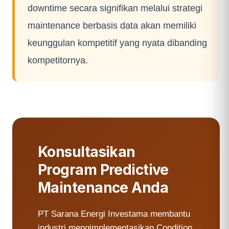
downtime secara signifikan melalui strategi
maintenance berbasis data akan memiliki
keunggulan kompetitif yang nyata dibanding
kompetitornya.
Konsultasikan
Program Predictive
Maintenance Anda
PT Sarana Energi Investama membantu
industri mengimplementasikan Condition