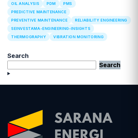
OIL ANALYSIS
PDM
PMS
PREDICTIVE MAINTENANCE
PREVENTIVE MAINTENANCE
RELIABILITY ENGINEERING
SEINVESTAMA-ENGINEERING-INSIGHTS
THERMOGRAPHY
VIBRATION MONITORING
Search
Search