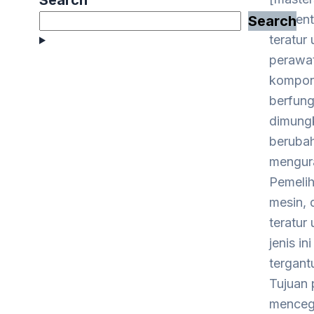
Search
Prevent
Search
teratur
perawat
kompone
berfung
dimungk
berubah
mengura
Pemelih
mesin, 
teratur
jenis i
tergant
Tujuan 
mencega