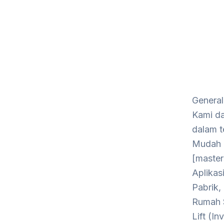
General
Kami da
dalam t
Mudah T
[master
Aplikas
Pabrik,
Rumah 
Lift (In