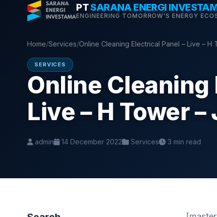
Skip
PT
SARANA ENERGI INVESTA
ENGINEERING TOMORROW'S ENERGY ECO
to
content
Home
/
Services
/
Online Cleaning Electrical Panel – Live – H
SERVICES
Online Cleaning E
Live – H Tower –
admin
14 December 2022
Services
3 min read
[master