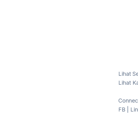
Lihat S
Lihat K
Connect
FB
|
Li