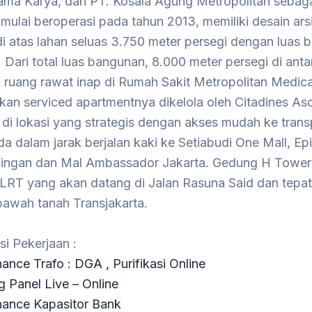
ma Karya, dan PT. Kosala Agung Metropolitan sebaga
mulai beroperasi pada tahun 2013, memiliki desain ar
 di atas lahan seluas 3.750 meter persegi dengan luas
. Dari total luas bangunan, 8.000 meter persegi di ant
 ruang rawat inap di Rumah Sakit Metropolitan Medic
an serviced apartmentnya dikelola oleh Citadines As
k di lokasi yang strategis dengan akses mudah ke tra
ada dalam jarak berjalan kaki ke Setiabudi One Mall, E
ingan dan Mal Ambassador Jakarta. Gedung H Tower j
 LRT yang akan datang di Jalan Rasuna Said dan tepat
bawah tanah Transjakarta.
si Pekerjaan :
ance Trafo : DGA , Purifikasi Online
g Panel Live – Online
nance Kapasitor Bank