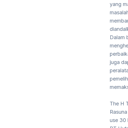
yang ma
masalah
membant
diandal
Dalam b
menghe
perbaik
juga d
peralat
pemelih
memaksi
The H T
Rasuna 
use 30 