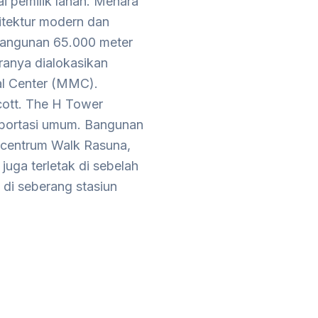
i pemilik lahan. Menara
sitektur modern dan
 bangunan 65.000 meter
aranya dialokasikan
al Center (MMC).
cott. The H Tower
nsportasi umum. Bangunan
picentrum Walk Rasuna,
uga terletak di sebelah
 di seberang stasiun