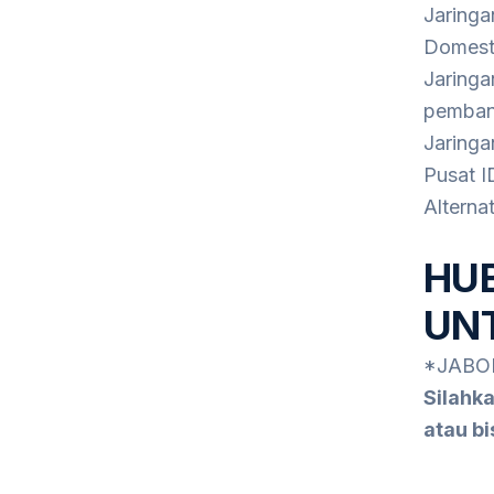
Jaringan
Domesti
Jaringa
pembangk
Jaringan
Pusat I
Alterna
HUB
UNT
*JABO
Silahk
atau b