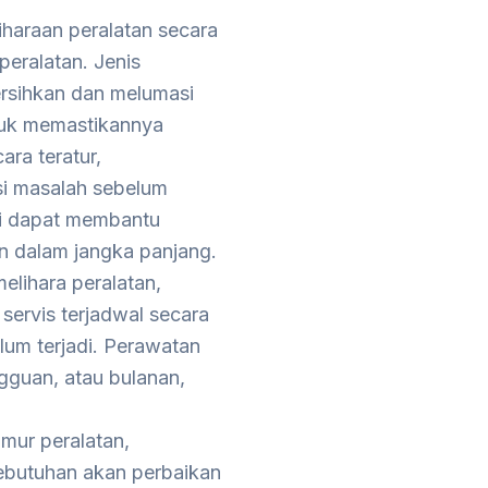
iharaan peralatan secara
eralatan. Jenis
rsihkan dan melumasi
tuk memastikannya
ra teratur,
si masalah sebelum
ni dapat membantu
n dalam jangka panjang.
elihara peralatan,
 servis terjadwal secara
lum terjadi. Perawatan
ngguan, atau bulanan,
mur peralatan,
ebutuhan akan perbaikan