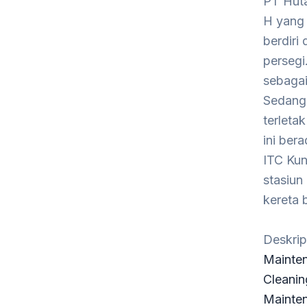
PT Huta
H yang 
berdiri
persegi
sebagai
Sedangk
terleta
ini ber
ITC Kun
stasiun
kereta 
Deskrip
Mainten
Cleanin
Mainte