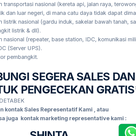
 transportasi nasional (kereta api, jalan raya, terowong
k dan luar negeri, di mana catu daya tidak dapat dima
n listrik nasional (gardu induk, sakelar bawah tanah, 
it listrik & dll).
 nasional (repeater, base station, IDC, komunikasi milit
DC (Server UPS).
tor pembangkit.
UNGI SEGERA SALES DAN
UK PENGECEKAN GRATIS*
DETABEK
an kontak Sales Representatif Kami , atau
isa juga kontak marketing representative kami :
SHINTA