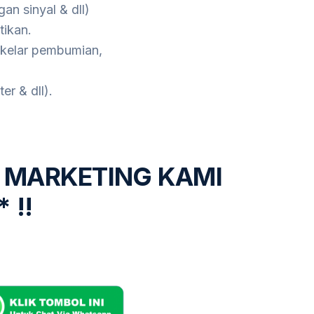
an sinyal & dll)
tikan.
sakelar pembumian,
er & dll).
 MARKETING KAMI
 !!