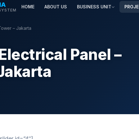
MA
HOME
ABOUT US
BUSINESS UNIT
PROJ
SYSTEM
 Tower – Jakarta
lectrical Panel –
 Jakarta
slider id=”4″]