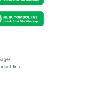
page/
duct-list/